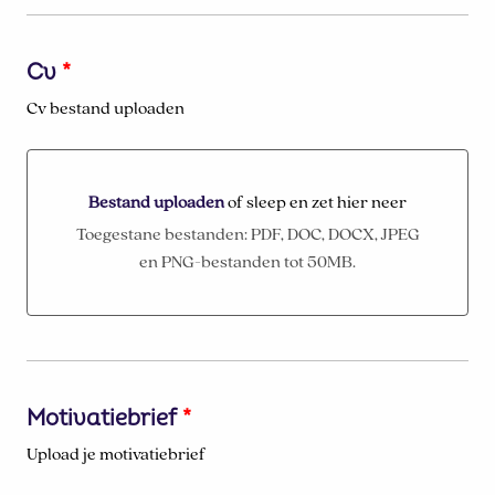
Cv
*
Cv bestand uploaden
Bestand uploaden
of sleep en zet hier neer
Bestand uploaden of sleep en zet hier neer
Toegestane bestanden: PDF, DOC, DOCX, JPEG
en PNG-bestanden tot 50MB.
Motivatiebrief
*
Upload je motivatiebrief