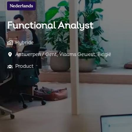
Nederlands
Functional Analyst
Hybride
Antwerpen / Gent
,
Vlaams Gewest
,
België
Product