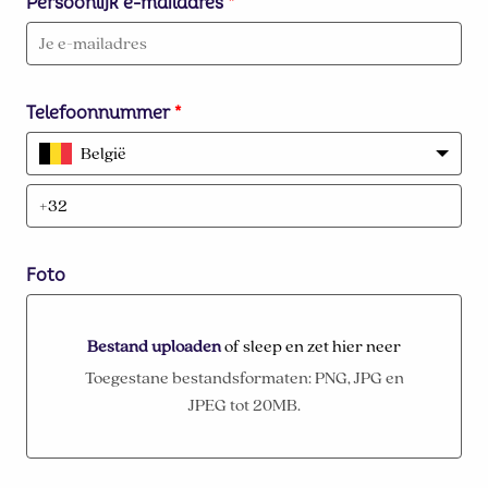
Persoonlijk e-mailadres
*
Telefoonnummer
*
België
Foto
Bestand uploaden
of sleep en zet hier neer
Bestand uploaden of sleep en zet hier neer
Toegestane bestandsformaten: PNG, JPG en
JPEG tot 20MB.