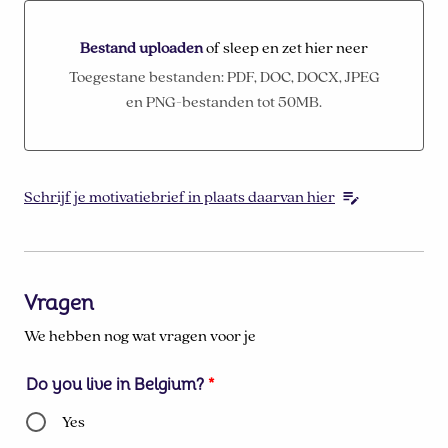
Bestand uploaden
of sleep en zet hier neer
Bestand uploaden of sleep en zet hier neer
Toegestane bestanden: PDF, DOC, DOCX, JPEG
en PNG-bestanden tot 50MB.
Schrijf je motivatiebrief in plaats daarvan hier
Vragen
We hebben nog wat vragen voor je
Do you live in Belgium?
*
Yes